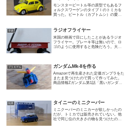
モンスタービートル等の原型でもあるフ
ォルクスワーゲンのタイプⅠのトミカを
買った。ビートル（カブトムシ）の愛称
で知られる車。Amazonで591円で購入。
昔から古い車に惹かれる。1/58スケー
ル。サスペンション機能はあるがドア等
ラジオフライヤー
子供
は開かない。車...
米国の映画で目にしたことがあるラジオ
フライヤー。ブレーキ等は無いので、ロ
ゴのように使用すると危険だろう。大き
さ。小さいモデルなので、子供のおもち
ゃを載せる以外使い道はあまりない。
(function(b,c,f,g,a,d,e){b.Mosh...
ガンダムMk-IIを作る
プラモデル
Amazonで再生産された定価ガンプラをた
またま見つけたので買って作ってみた。
商品情報Zガンダム第1話「黒いガンダ
ム」に登場するティターンズ仕様のカラ
ーリングのガンダムMk-II。1,650円。適
当に中身はこんな感じ。シンプルなガン
ダム。色...
タイニーのミニクーパー
玩具
ミニクーパーのミニカーが欲しかったの
だが、トミカでは販売されていない。他
社で同じ位の大きさの物を見つけたので
買ってみた（ビートルと一緒に購入）
1,584円と少々高額だった。TINY（タイ