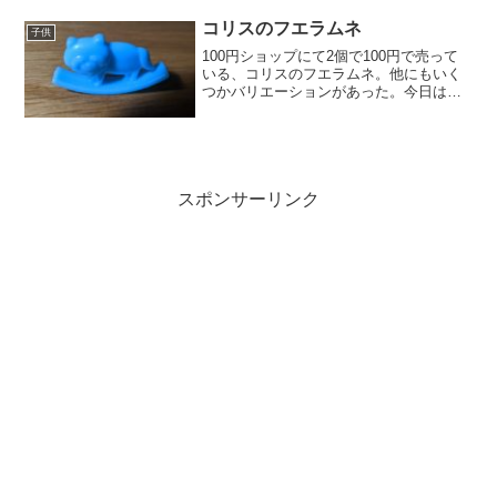
ニー。現地表記では微影）は香港の新興
模型メーカー。ミニ...
コリスのフエラムネ
子供
100円ショップにて2個で100円で売って
いる、コリスのフエラムネ。他にもいく
つかバリエーションがあった。今日は娘
に開けてもらう。「こう？こう？」と向
きを気にしていた。ハリネズミのクリッ
プで何を挟めばいいのか。たぬき？正直
ガラクタに過ぎない...
スポンサーリンク