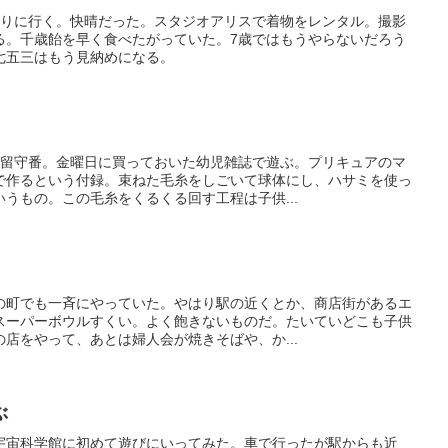
参りに行く。快晴だった。スタジオアリスで着物をレンタル。撮影
る。千歳飴を早く食べたがっていた。7歳ではもうやらないだろう
七五三はもう見納めになる。
で留守番。金曜日に買っておいた幼児雑誌で遊ぶ。プリキュアのマ
で作るという付録。束ねた毛糸をしごいて球体にし、ハサミを使っ
うもの。この毛糸をくるくる回す工程は子供...
の町でも一斉にやっていた。やはり駅の近くとか、商店街があるエ
スーパーボウルすくい。よく飽きないものだ。たいていどこも子供
店をやって、あとは婦人会が焼きそばや、か...
ぶ
宇宙科学館に初めて遊びにいってみた。車で行ったが駅からも近