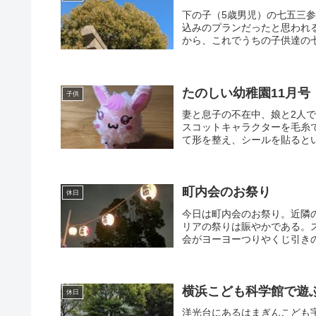
下の子（5歳男児）の七五三
込みのプランだったと思われ
から、これでうちの子供達の
たのしい幼稚園11月号
子供
妻と息子の不在中、娘と2人
スコットキャラクターを毛糸
て形を整え、シールを貼るとい
町内会のお祭り
休日
今日は町内会のお祭り。近隣
リアの祭りは賑やかである。
会がヨーヨーつりやくじ引きの
横浜こども科学館で遊
休日
洋光台にあるはまぎんこども