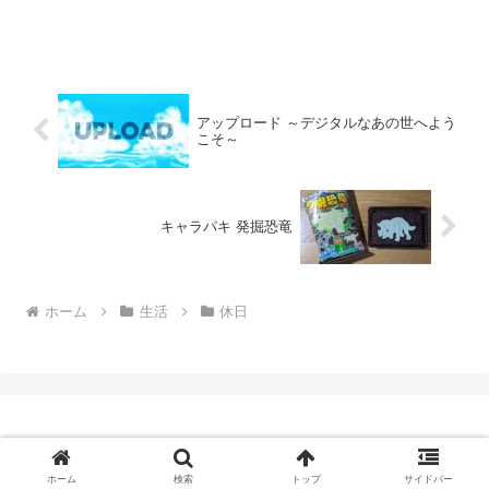
アップロード ～デジタルなあの世へよう
こそ～
キャラパキ 発掘恐竜
ホーム
生活
休日
© yamamotosoft
ホーム
検索
トップ
サイドバー