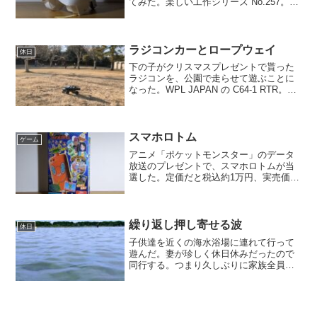
てみた。楽しい工作シリーズ No.257。駿
河屋で¥2,000だった。中身はこんな感
じ。見えづらいがフロート（スポンジ）
はカットされている。モーターと電池ボ
ックス。単4...
ラジコンカーとロープウェイ
休日
下の子がクリスマスプレゼントで貰った
ラジコンを、公園で走らせて遊ぶことに
なった。WPL JAPAN の C64-1 RTR。サ
ンタクロースは良いセンスをしている。
しかしたいして遊ぶこともなく、園内に
あるロープウェイ（ロープにぶらさがっ
て進む...
スマホロトム
ゲーム
アニメ「ポケットモンスター」のデータ
放送のプレゼントで、スマホロトムが当
選した。定価だと税込約1万円、実売価格
は7,500円くらい。大きさは一般的なスマ
ホサイズ。2023年モデルにはカメラが搭
載されたようだ。しかし画質は携帯電話
にカメラが初...
繰り返し押し寄せる波
休日
子供達を近くの海水浴場に連れて行って
遊んだ。妻が珍しく休日休みだったので
同行する。つまり久しぶりに家族全員揃
った休日である。娘が卒業した保育園の
クラスメイトの男の子が偶然いて、一緒
に時間を過ごした。バケツにカニやヤド
カリをたくさん収集してい...