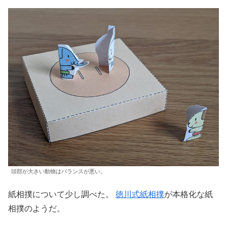
頭部が大きい動物はバランスが悪い。
紙相撲について少し調べた。
徳川式紙相撲
が本格化な紙
相撲のようだ。