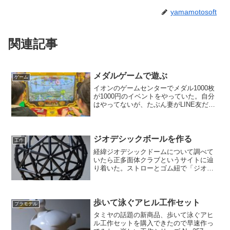
yamamotosoft
関連記事
メダルゲームで遊ぶ
ゲーム
イオンのゲームセンターでメダル1000枚
が1000円のイベントをやっていた。自分
はやってないが、たぶん妻がLINE友だち
追加したのだと思う。普段は少ないメダ
ルでしか遊んだことがないが、今日は枚
数を気にせず遊ぶ。子供達もバンバン消
費して楽しそ...
ジオデシックボールを作る
工作
経緯ジオデシックドームについて調べて
いたら正多面体クラブというサイトに辿
り着いた。ストローとゴム紐で「ジオデ
シックボール」を作る方法が紹介されて
いて、面白そうなので挑戦してみる事に
した。サイトの解説に習って、まず正20
面体を編んで練習してみ...
歩いて泳ぐアヒル工作セット
プラモデル
タミヤの話題の新商品、歩いて泳ぐアヒ
ル工作セットを購入できたので早速作っ