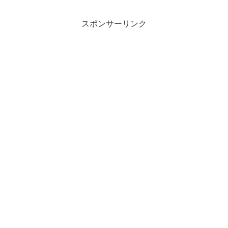
の6歳児に、優しい声がけ...
スポンサーリンク