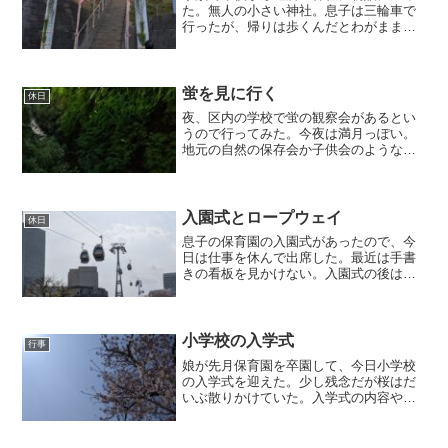
た。無人の小さい神社。息子は三輪車で
行ったが、帰りは歩くんだとわがままを
言う。今日は娘が代わりに乗ってくれた
が、いつも公園に行った帰りにも同じ状
況になり、手荷物が増えて大変である。
蛍を見に行く
休日
夜、区内の学校で蛍の観察会があるとい
うので行ってみた。今夜は満月っぽい。
地元の自然の保存会か子供会のような団
体が主催して、今夜だけ学校の敷地を開
放しているようだった。入場してすぐに
蛍の姿を拝めた。学校は山と隣接してい
て、その間が沢というか小...
入園式とロープウェイ
休日
息子の保育園の入園式があったので、今
日は仕事を休んで出席した。最近は手書
きの看板を見かけない。入園式の後は、
娘がずっと以前から映画館に行ってみた
いと言っていたので、車でみなとみらい
にある映画館へ家族で行く。実際に（プ
リキュアの映画を）鑑賞し...
小学校の入学式
行事
娘が先月保育園を卒園して、今日小学校
の入学式を迎えた。少し残念だが桜はだ
いぶ散りかけていた。入学式の内容や、
その後教室で新一年生と保護者に挨拶を
する先生達をみて、やっぱり教師は立派
な職業だな、と思った。不安でいっぱい