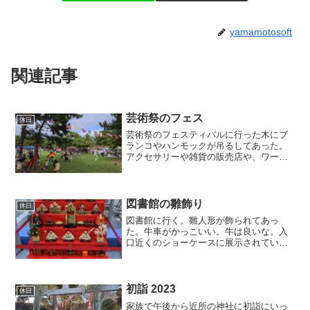
yamamotosoft
関連記事
芸術祭のフェス
休日
芸術祭のフェスティバルに行った木にブ
ランコやハンモックが吊るしてあった。
アクセサリーや雑貨の販売店や、ワーク
ショップを体験できたりする。ビーズを
詰めた小瓶のネックレスを作る娘。飲食
系の出店もかなりの数で、これ程の規模
とは思わなかった。牧歌的...
図書館の雛飾り
休日
図書館に行く。雛人形が飾られてあっ
た。牛車がかっこいい。牛は良いな。入
口近くのショーケースに展示されている
物雛人形や五月人形がプラモデル化され
ないだろうか。安価に手に入れられて処
分もしやすいと思うのだか。
初詣 2023
休日
家族で午後から近所の神社に初詣にいっ