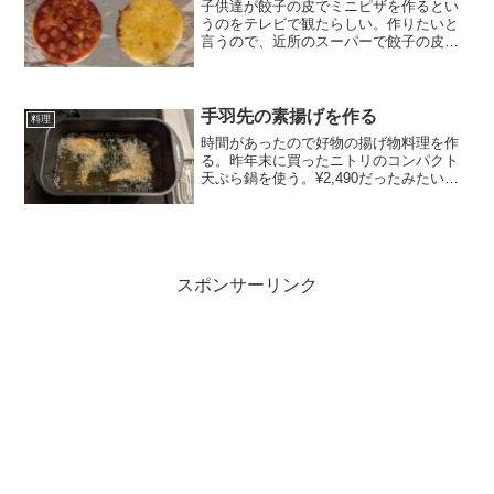
子供達が餃子の皮でミニピザを作るとい
うのをテレビで観たらしい。作りたいと
言うので、近所のスーパーで餃子の皮を
探したが無かった。しかし餃子の皮サイ
ズのミニピザ生地があったので買ってき
た。自分がつくったらこう。食べたいも
のだけ乗せたピザになった...
手羽先の素揚げを作る
料理
時間があったので好物の揚げ物料理を作
る。昨年末に買ったニトリのコンパクト
天ぷら鍋を使う。¥2,490だったみたい。
大きさはこの位。蓋にもなるバケットと
網が付属する。スーパーで手羽先を買っ
てきて、このサイトを参考に調理した。
16本で872円。...
スポンサーリンク