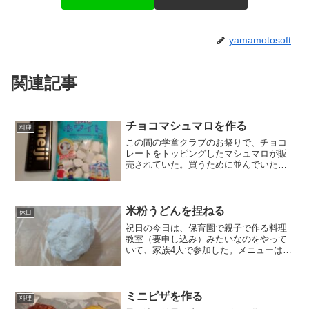
yamamotosoft
関連記事
チョコマシュマロを作る
料理
この間の学童クラブのお祭りで、チョコ
レートをトッピングしたマシュマロが販
売されていた。買うために並んでいた娘
の前で売り切れてしまいかわいそうだっ
たので、今日自宅で作ってみた。板チョ
コを湯煎で溶かす。マシュマロにピック
を挿してチョコにひたす。...
米粉うどんを捏ねる
休日
祝日の今日は、保育園で親子で作る料理
教室（要申し込み）みたいなのをやって
いて、家族4人で参加した。メニューは米
粉で作るうどん。しかし、幼児向けなの
でこねてカットするだけだった。細長く
しても、持ち上げるとすぐに切れてしま
う。茹でたり、スープや...
ミニピザを作る
料理