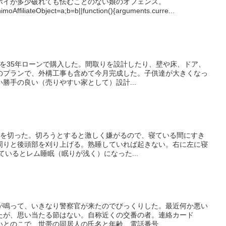
ポイが多少破れても怯むことのない娘のオフェンス。
himoAffiliateObject=a;b=b||function(){arguments.curre...
）を35年ローンで購入した。間取りを設計したり、壁や床、ドア、
のプランで、外構工事も含めて今月完成した。子供達が大きくなっ
勝手の良い（売りやすい家として）設計...
毛を切った。切ろうとすると激しく嫌がるので、寝ている間にすき
周りと後頭部を刈り上げる。熟睡していれば起きない。右に左に寝
ているとレム睡眠（眠りが浅く）になった...
が鳴って、いきなり警察官が来たのでびっくりした。最近何か悪い
たが、思い当たる節はない。自称近くの交番の者。連絡カード
とのこで、世帯の同居人の氏名と年齢、電話番号...