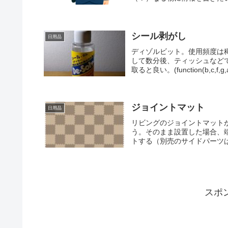
シール剥がし
日用品
ディゾルビット。使用頻度は
して数分後、ティッシュなど
取ると良い。(function(b,c,f,g,a,
ジョイントマット
日用品
リビングのジョイントマット
う。そのまま設置した場合、
トする（別売のサイドパーツは
スポ