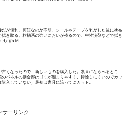
稀だが便利。何語なのか不明。シールやテープを剥がした後に塗布
で拭き取る。柑橘系の強いにおいが残るので、中性洗剤などで拭き
d,e){b.M...
が古くなったので、新しいものを購入した。素直にならべるとこ
端のパネルの接合部はゴミが溜まりやすく、掃除しにくいのでカッ
購入していない）最初は家具に沿ってにカット...
ンサーリンク