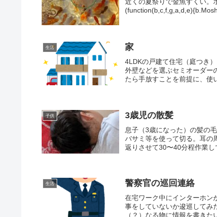
近くの夏祭りで金魚すくい。
(function(b,c,f,g,a,d,e){b.Mos
家
生活
4LDKの戸建て住宅（庭つき
外壁などを選ぶセミオーダー
たら手放すことを前提に、使い
3歳児の散髪
子供
息子（3歳になった）の髪の
バサミ等を使って切る。耳の
返りさせて30〜40分程作業し
警察官の巡回連絡
生活
在宅ワーク中にインターホン
事をしていないか逡巡してみ
（？）なる物に情報を書きたい