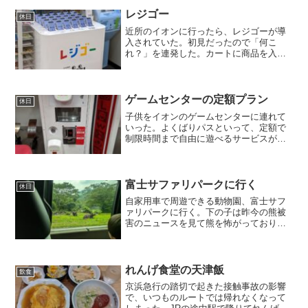
はカレーライス。唐揚げのボリュームが
多い油淋鶏定食1,200...
レジゴー
休日
近所のイオンに行ったら、レジゴーが導
入されていた。初見だったので「何こ
れ？」を連発した。カートに商品を入れ
る際に、スマホみたいな端末のカメラ
で、バーコードをスキャンする。セルフ
レジのバーコードスキャンを、予め済ま
せておけるのでレジが混まない...
ゲームセンターの定額プラン
休日
子供をイオンのゲームセンターに連れて
いった。よくばりパスといって、定額で
制限時間まで自由に遊べるサービスがあ
る。今回は500円で30分間のコースを利用
した。娘は最近マリオカートにハマって
いる。自由に遊べるのは、限られた特定
の機種だが、スーパ...
富士サファリパークに行く
休日
自家用車で周遊できる動物園、富士サフ
ァリパークに行く。下の子は昨今の熊被
害のニュースを見て熊を怖がっており最
初は怖がっていた。ここの動物達は皆よ
く肥えていて、立派な体格をしていた。
コースでは熊、ライオン、トラ等猛獣、
キリン、サイ等草食動物の...
れんげ食堂の天津飯
飲食
京浜急行の踏切で起きた接触事故の影響
で、いつものルートでは帰れなくなって