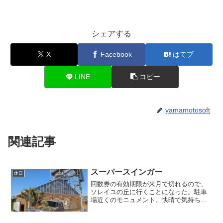
シェアする
X
Facebook
はてブ
LINE
コピー
yamamotosoft
関連記事
スーパースインガー
休日
回数券の有効期限が来月で切れるので、
ソレイユの丘に行くことになった。駐車
場近くのモニュメント。快晴で気持ちの
良い天気だった。おもしろ自転車や芝ス
ライダー、遊具で遊んだ後昼食。子供達