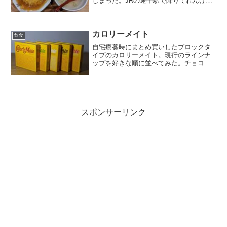
しまった。JRの途中駅で降りてれんげ食
堂で食事をとった。れんげセット天津
飯。660円+税。安くて量も丁度良かっ
た。(function(b,c,f,g,a,d,e){b....
カロリーメイト
飲食
自宅療養時にまとめ買いしたブロックタ
イプのカロリーメイト。現行のラインナ
ップを好きな順に並べてみた。チョコ味
が1番美味しいと思う。ポテト味やベジタ
ブル味はいつの間にか製造終了したらし
い。(function(b,c,f,g,a,d,e){b....
スポンサーリンク